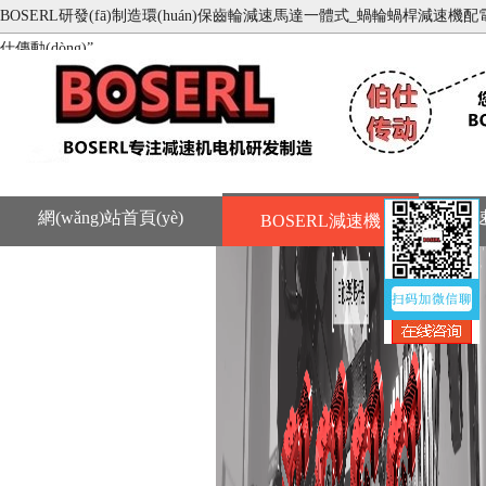
BOSERL研發(fā)制造環(huán)保齒輪減速馬達一體式_蝸輪蝸桿減速機配電機_齒輪
仕傳動(dòng)”
網(wǎng)站首頁(yè)
減
BOSERL減速機
聯(lián)系BOSERL