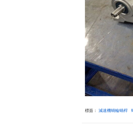
標簽：
減速機蝸輪蝸桿