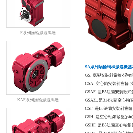
F系列齒輪減速馬達
SA系列蝸輪蝸桿減速機基本型
GS..底腳安裝斜齒輪-渦
GSA..空心軸安裝斜齒輪
GSAF..是B5法蘭安裝
KAF系列齒輪減速馬達
GSAZ..是B14法蘭空
GSF..是B5法蘭安裝斜齒
GSH..是空心軸鎖緊盤(p
GSHF..是B5法蘭空心軸鎖