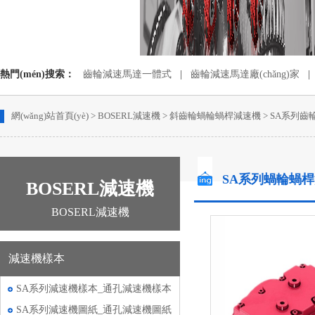
熱門(mén)搜索：
齒輪減速馬達一體式
|
齒輪減速馬達廠(chǎng)家
|
蝸輪蝸桿減速機配電機
|
齒輪減速電動(dòng)機
網(wǎng)站首頁(yè)
>
BOSERL減速機
>
斜齒輪蝸輪蝸桿減速機
>
SA系列齒
SA系列蝸輪蝸
BOSERL減速機
BOSERL減速機
減速機樣本
SA系列減速機樣本_通孔減速機樣本
SA系列減速機圖紙_通孔減速機圖紙