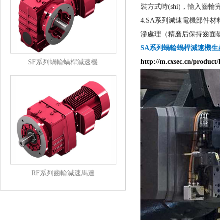
裝方式時(shí)，輸
4.SA系列減速電機部件材料：箱
滲處理（精磨后保持齒面硬度
SA系列蝸輪蝸桿減速機生產(c
http://m.cxsec.cn/product/l
SF系列蝸輪蝸桿減速機
RF系列齒輪減速馬達