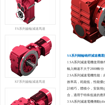
FA系列齒輪減速馬達
SA系列蝸輪蝸桿減速機
選
1.SA系列減速電機使用條件：
輸入轉速不大于2800轉/分，可
2.SA系列減速電機性能：
KF系列齒輪減速馬達
效率高，耗能低，性能優(yōu
計精巧，體積小，安
合，適用于特殊低速的應用
3.SA系列減速電機傳動(dò